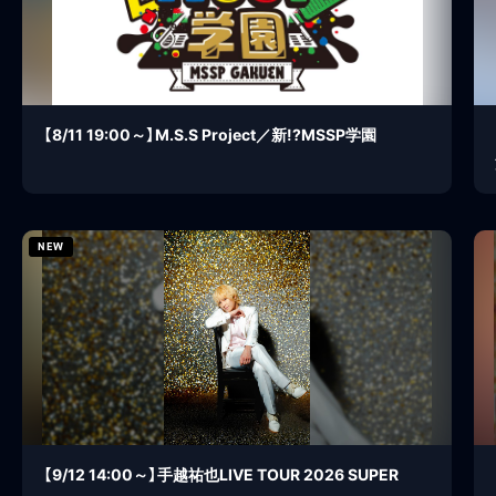
【8/11 19:00～】M.S.S Project／新!?MSSP学園
NEW
【9/12 14:00～】手越祐也LIVE TOUR 2026 SUPER