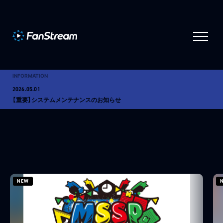
ログイン
会員登録
MY PAGE
マイページ
INFORMATION
2026.05.01
INFORMATION
お知らせ
【重要】システムメンテナンスのお知らせ
PROGRAM
販売情報
HELP
ヘルプ
NEW